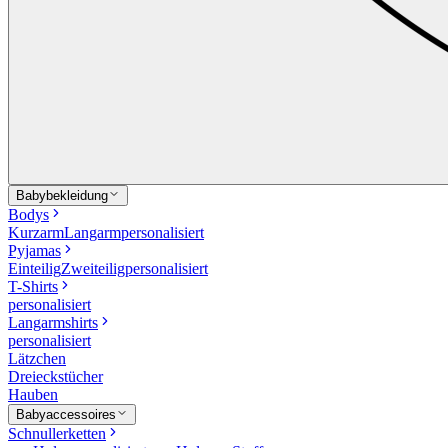
Babybekleidung
Bodys
Kurzarm
Langarm
personalisiert
Pyjamas
Einteilig
Zweiteilig
personalisiert
T-Shirts
personalisiert
Langarmshirts
personalisiert
Lätzchen
Dreieckstücher
Hauben
Babyaccessoires
Schnullerketten