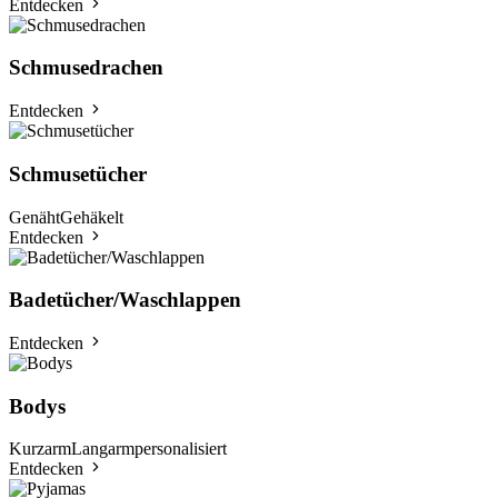
Entdecken
Schmusedrachen
Entdecken
Schmusetücher
Genäht
Gehäkelt
Entdecken
Badetücher/Waschlappen
Entdecken
Bodys
Kurzarm
Langarm
personalisiert
Entdecken