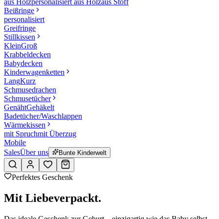
aus Holz
personalisiert aus Holz
aus Stoff
Beißringe
personalisiert
Greifringe
Stillkissen
Klein
Groß
Krabbeldecken
Babydecken
Kinderwagenketten
Lang
Kurz
Schmusedrachen
Schmusetücher
Genäht
Gehäkelt
Badetücher/Waschlappen
Wärmekissen
mit Spruch
mit Überzug
Mobile
Sales
Über uns
Bunte Kinderwelt
Perfektes Geschenk
Mit Liebe
verpackt.
Das ideale Geschenk zur Geburt – einzigartig wie das Baby selbst.