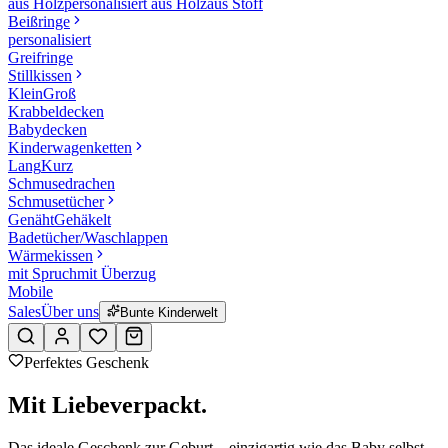
aus Holz
personalisiert aus Holz
aus Stoff
Beißringe
personalisiert
Greifringe
Stillkissen
Klein
Groß
Krabbeldecken
Babydecken
Kinderwagenketten
Lang
Kurz
Schmusedrachen
Schmusetücher
Genäht
Gehäkelt
Badetücher/Waschlappen
Wärmekissen
mit Spruch
mit Überzug
Mobile
Sales
Über uns
Bunte Kinderwelt
Perfektes Geschenk
Mit Liebe
verpackt.
Das ideale Geschenk zur Geburt – einzigartig wie das Baby selbst.