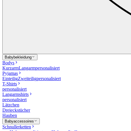
Babybekleidung
Bodys
Kurzarm
Langarm
personalisiert
Pyjamas
Einteilig
Zweiteilig
personalisiert
T-Shirts
personalisiert
Langarmshirts
personalisiert
Lätzchen
Dreieckstücher
Hauben
Babyaccessoires
Schnullerketten