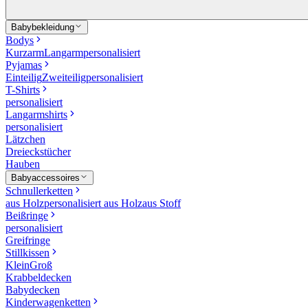
Babybekleidung
Bodys
Kurzarm
Langarm
personalisiert
Pyjamas
Einteilig
Zweiteilig
personalisiert
T-Shirts
personalisiert
Langarmshirts
personalisiert
Lätzchen
Dreieckstücher
Hauben
Babyaccessoires
Schnullerketten
aus Holz
personalisiert aus Holz
aus Stoff
Beißringe
personalisiert
Greifringe
Stillkissen
Klein
Groß
Krabbeldecken
Babydecken
Kinderwagenketten