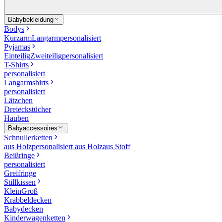
Babybekleidung
Bodys
Kurzarm
Langarm
personalisiert
Pyjamas
Einteilig
Zweiteilig
personalisiert
T-Shirts
personalisiert
Langarmshirts
personalisiert
Lätzchen
Dreieckstücher
Hauben
Babyaccessoires
Schnullerketten
aus Holz
personalisiert aus Holz
aus Stoff
Beißringe
personalisiert
Greifringe
Stillkissen
Klein
Groß
Krabbeldecken
Babydecken
Kinderwagenketten