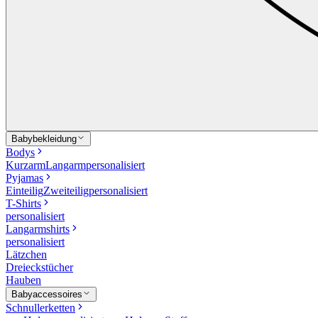
Babybekleidung
Bodys
Kurzarm
Langarm
personalisiert
Pyjamas
Einteilig
Zweiteilig
personalisiert
T-Shirts
personalisiert
Langarmshirts
personalisiert
Lätzchen
Dreieckstücher
Hauben
Babyaccessoires
Schnullerketten