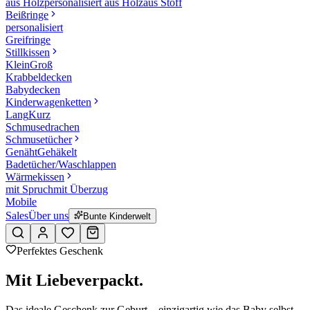
aus Holz
personalisiert aus Holz
aus Stoff
Beißringe
personalisiert
Greifringe
Stillkissen
Klein
Groß
Krabbeldecken
Babydecken
Kinderwagenketten
Lang
Kurz
Schmusedrachen
Schmusetücher
Genäht
Gehäkelt
Badetücher/Waschlappen
Wärmekissen
mit Spruch
mit Überzug
Mobile
Sales
Über uns
Bunte Kinderwelt
Perfektes Geschenk
Mit Liebe
verpackt.
Das ideale Geschenk zur Geburt – einzigartig wie das Baby selbst.