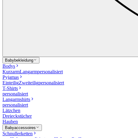
Babybekleidung
Bodys
Kurzarm
Langarm
personalisiert
Pyjamas
Einteilig
Zweiteilig
personalisiert
T-Shirts
personalisiert
Langarmshirts
personalisiert
Lätzchen
Dreieckstücher
Hauben
Babyaccessoires
Schnullerketten