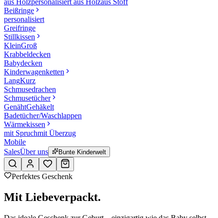
aus Holz
personalisiert aus Holz
aus Stoff
Beißringe
personalisiert
Greifringe
Stillkissen
Klein
Groß
Krabbeldecken
Babydecken
Kinderwagenketten
Lang
Kurz
Schmusedrachen
Schmusetücher
Genäht
Gehäkelt
Badetücher/Waschlappen
Wärmekissen
mit Spruch
mit Überzug
Mobile
Sales
Über uns
Bunte Kinderwelt
Perfektes Geschenk
Mit Liebe
verpackt.
Das ideale Geschenk zur Geburt – einzigartig wie das Baby selbst.