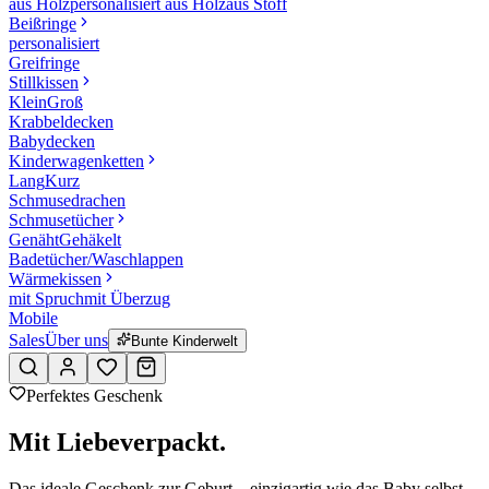
aus Holz
personalisiert aus Holz
aus Stoff
Beißringe
personalisiert
Greifringe
Stillkissen
Klein
Groß
Krabbeldecken
Babydecken
Kinderwagenketten
Lang
Kurz
Schmusedrachen
Schmusetücher
Genäht
Gehäkelt
Badetücher/Waschlappen
Wärmekissen
mit Spruch
mit Überzug
Mobile
Sales
Über uns
Bunte Kinderwelt
Perfektes Geschenk
Mit Liebe
verpackt.
Das ideale Geschenk zur Geburt – einzigartig wie das Baby selbst.