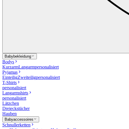
Babybekleidung
Bodys
Kurzarm
Langarm
personalisiert
Pyjamas
Einteilig
Zweiteilig
personalisiert
T-Shirts
personalisiert
Langarmshirts
personalisiert
Lätzchen
Dreieckstücher
Hauben
Babyaccessoires
Schnullerketten